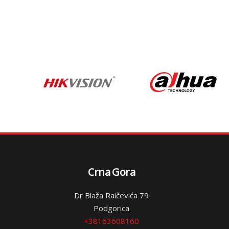
Crna Gora
Dr Blaža Raičevića 79
Podgorica
+38163608160