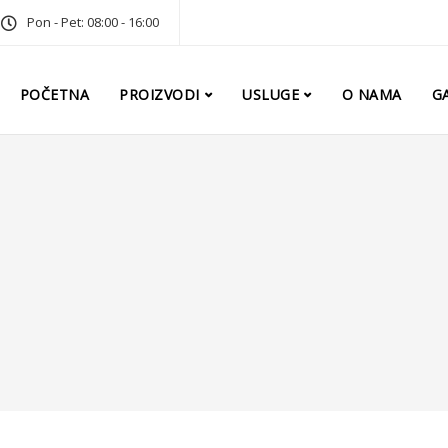
Pon - Pet: 08:00 - 16:00
POČETNA
PROIZVODI
USLUGE
O NAMA
GA