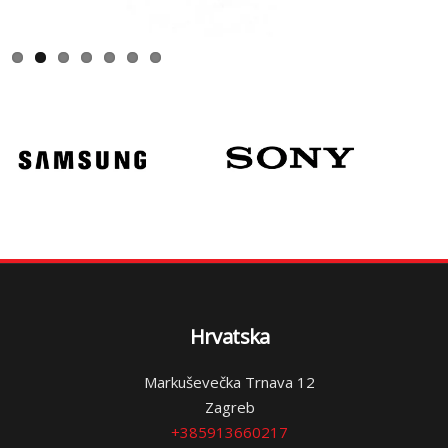
Hrvatska
Markuševečka Trnava 12
Zagreb
+385913660217