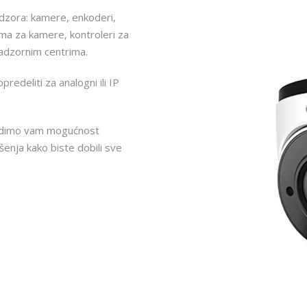
adzora: kamere, enkoderi,
ema za kamere, kontroleri za
nadzornim centrima.
edeliti za analogni ili IP
nudimo vam mogućnost
ešenja kako biste dobili sve