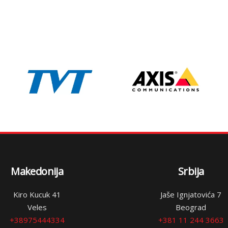
Makedonija
Srbija
Kiro Kucuk 41
Jaše Ignjatovića 7
Veles
Beograd
+38975444334
+381 11 244 3663