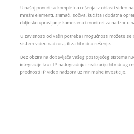
U našoj ponudi su kompletna rešenja iz oblasti video n
mrežni elementi, snimači, sočiva, kućišta i dodatna opr
daljinsko upravljanje kamerama i monitori za nadzor u 
U zavisnosti od vaših potreba i mogućnosti možete se opr
sistem video nadzora, ili za hibridno rešenje.
Bez obzira na dobavljača vašeg postojećeg sistema 
integracije kroz IP nadogradnju i realizaciju hibridnog r
prednosti IP video nadzora uz minimalne investicije.