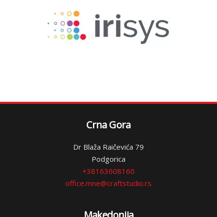
Crna Gora
Dr Blaža Raičevića 79
Podgorica
+38163608160
office.mne@craftstudio.rs
Makedonija