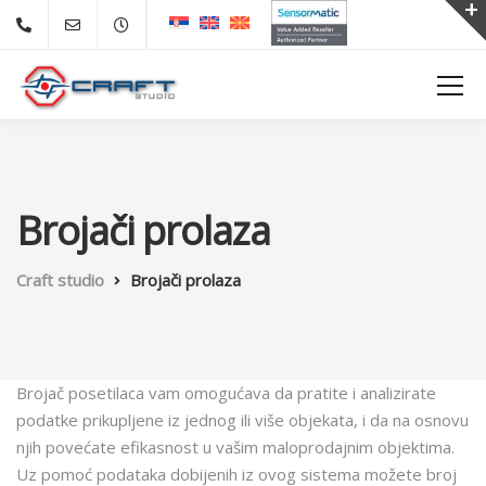
Brojači prolaza
Craft studio
Brojači prolaza
Brojač posetilaca vam omogućava da pratite i analizirate
podatke prikupljene iz jednog ili više objekata, i da na osnovu
njih povećate efikasnost u vašim maloprodajnim objektima.
Uz pomoć podataka dobijenih iz ovog sistema možete broj