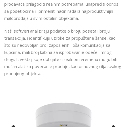
prodavaca prilagoditi realnim potrebama, unaprediti odnos
sa posetiocima ili primeniti način rada iz najproduktivnijih
maloprodaja u svim ostalim objektima.
Naši softveri analiziraju podatke o broju poseta i broju
transakcija, i identifikuju uzroke za propuštene šanse, kao
što su nedovoljan broj zaposlenih, loša komunikacija sa
kupcima, mali broj kabina za isprobavanje odeće i mnogi
drugi. Izveštaji koje dobijate u realnom vremenu mogu biti
moćan alat za povećanje prodaje, kao osnovnog cilja svakog
prodajnog objekta.