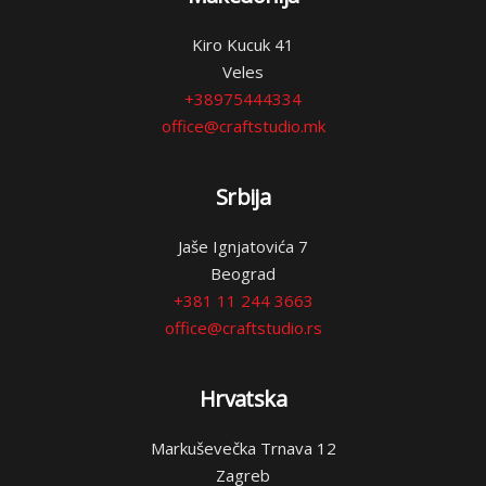
Kiro Kucuk 41
Veles
+38975444334
office@craftstudio.mk
Srbija
Jaše Ignjatovića 7
Beograd
+381 11 244 3663
office@craftstudio.rs
Hrvatska
Markuševečka Trnava 12
Zagreb