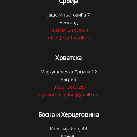
Србија
Јаше Игњатовића 7
Београд
+381 11 244 3663
office@craftstudio.rs
Хрватска
Маркушевечка Трнава 12
Загреб
+385913660217
bigswordfishjdoo@gmail.com
Босна и Херцеговина
Колонија број 44
Коњиц