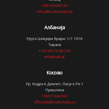
+38163608160
office@craftstudio.ba
Албанија
Рруга Шикјири Брари, 1/1 1016
Тирана
+355 69 70 68 226
info@solo.al
Косово
Рр. Кодра е Диелит, Лагја е Ре 1
Приштина
+38975444787
office.kim@craftstudio.rs